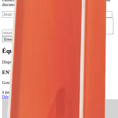
discuter du prix, de la disponibilité et de la livraison
Envoyer la demande
Équipements similaires
Disponible
ENTONOIR
Goulottes à gravats
à partir de €2/jour
Voir
Démolition et terrassement
→