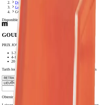
Démolition et terrassement
Goulottes à gravats
GOULOTTES
Disponible
GOULOTTES
PRIX JOURNALIER :
1-3 jours
8,00 €
4-19 jours
6,40 €
20+ jours
5,20 €
Tarifs longue durée estimés. Contactez-nous pour les prix exacts
RETRAIT
Choisir une date
RETOUR
Choisir une date
LIEU
Choisir un lieu
Obtenir un devis exact
Laissez-nous une demande et notre manager vous rappellera pour