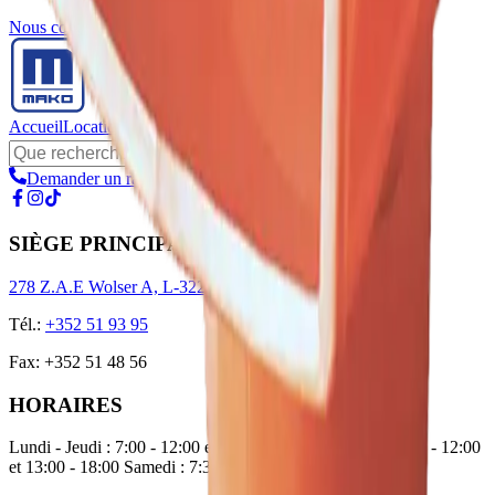
Nous contacter
Accueil
Location
Fournisseurs
À propos
Demander un rappel
SIÈGE PRINCIPAL
278 Z.A.E Wolser A, L-3225 Bettembourg
Tél.
:
+352 51 93 95
Fax
:
+352 51 48 56
HORAIRES
Lundi - Jeudi : 7:00 - 12:00 et 13:00 - 17:00 Vendredi : 7:00 - 12:00
et 13:00 - 18:00 Samedi : 7:30 - 12:00 Dimanche : fermé