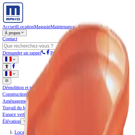
Accueil
Location
Magasin
Maintenance
À propos
Contact
Demander un rappel
Promotions
Démolition et terrassement
Construction
Aménagement
Travail du bois
Espace vert
Élévation
Location